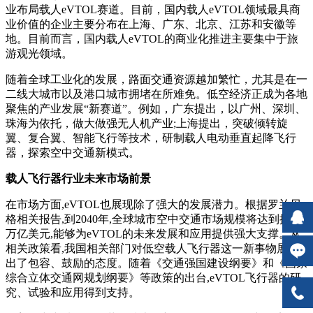
业布局载人eVTOL赛道。目前，国内载人eVTOL领域最具商
业价值的企业主要分布在上海、广东、北京、江苏和安徽等
地。目前而言，国内载人eVTOL的商业化推进主要集中于旅
游观光领域。
随着全球工业化的发展，路面交通资源越加繁忙，尤其是在一
二线大城市以及港口城市拥堵在所难免。低空经济正成为各地
聚焦的产业发展“新赛道”。例如，广东提出，以广州、深圳、
珠海为依托，做大做强无人机产业;上海提出，突破倾转旋
翼、复合翼、智能飞行等技术，研制载人电动垂直起降飞行
器，探索空中交通新模式。
载人飞行器行业未来市场前景
在市场方面,eVTOL也展现除了强大的发展潜力。根据罗兰贝
格相关报告,到2040年,全球城市空中交通市场规模将达到接近1
万亿美元,能够为eVTOL的未来发展和应用提供强大支撑。从
相关政策看,我国相关部门对低空载人飞行器这一新事物展现
出了包容、鼓励的态度。随着《交通强国建设纲要》和《国家
综合立体交通网规划纲要》等政策的出台,eVTOL飞行器的研
究、试验和应用得到支持。