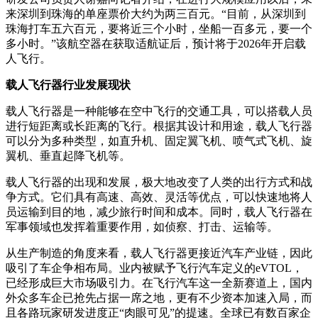
来深圳到珠海的单座票价大约为两三百元。“目前，从深圳到
珠海打车五六百元，要将近三个小时，坐船一百多元，要一个
多小时。”该航空器在获取适航证后，预计将于2026年开启载
人飞行。
载人飞行器行业发展现状
载人飞行器是一种能够在空中飞行的交通工具，可以搭载人员
进行短距离或长距离的飞行。根据其设计和用途，载人飞行器
可以分为多种类型，如直升机、固定翼飞机、喷气式飞机、旋
翼机、垂直起降飞机等。
载人飞行器的出现和发展，极大地改变了人类的出行方式和战
争方式。它们具有高速、高效、灵活等优点，可以快速地将人
员运输到目的地，减少旅行时间和成本。同时，载人飞行器在
军事领域也发挥着重要作用，如侦察、打击、运输等。
从生产制造的角度来看，载人飞行器更接近汽车产业链，因此
吸引了车企争相布局。业内被赋予飞行汽车定义的eVTOL，
已经形成巨大市场吸引力。在飞行汽车这一全新赛道上，国内
外众多车企已抢先占据一席之地，更有不少资本加速入局，而
且各路玩家研发进度正“肉眼可见”的提速。全球已有数百家企