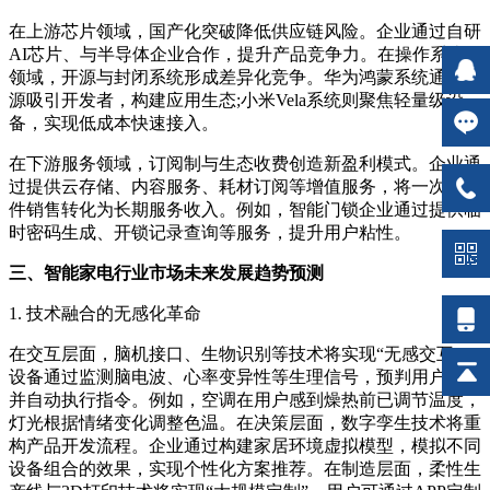
在上游芯片领域，国产化突破降低供应链风险。企业通过自研
AI芯片、与半导体企业合作，提升产品竞争力。在操作系统
领域，开源与封闭系统形成差异化竞争。华为鸿蒙系统通过开
源吸引开发者，构建应用生态;小米Vela系统则聚焦轻量级设
备，实现低成本快速接入。
在下游服务领域，订阅制与生态收费创造新盈利模式。企业通
过提供云存储、内容服务、耗材订阅等增值服务，将一次性硬
件销售转化为长期服务收入。例如，智能门锁企业通过提供临
时密码生成、开锁记录查询等服务，提升用户粘性。
三、智能家电行业市场未来发展趋势预测
1. 技术融合的无感化革命
在交互层面，脑机接口、生物识别等技术将实现“无感交互”。
设备通过监测脑电波、心率变异性等生理信号，预判用户需求
并自动执行指令。例如，空调在用户感到燥热前已调节温度，
灯光根据情绪变化调整色温。在决策层面，数字孪生技术将重
构产品开发流程。企业通过构建家居环境虚拟模型，模拟不同
设备组合的效果，实现个性化方案推荐。在制造层面，柔性生