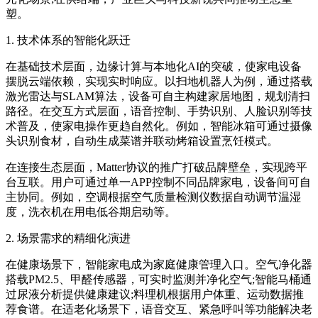
塑。
1. 技术体系的智能化跃迁
在基础技术层面，边缘计算与本地化AI的突破，使家电设备
摆脱云端依赖，实现实时响应。以扫地机器人为例，通过搭载
激光雷达与SLAM算法，设备可自主构建家居地图，规划清扫
路径。在交互方式层面，语音控制、手势识别、人脸识别等技
术普及，使家电操作更趋自然化。例如，智能冰箱可通过摄像
头识别食材，自动生成菜谱并联动烤箱设置烹饪模式。
在连接生态层面，Matter协议的推广打破品牌壁垒，实现跨平
台互联。用户可通过单一APP控制不同品牌家电，设备间可自
主协同。例如，空调根据空气质量检测仪数据自动调节温湿
度，洗衣机在用电低谷期启动等。
2. 场景需求的精细化演进
在健康场景下，智能家电成为家庭健康管理入口。空气净化器
搭载PM2.5、甲醛传感器，可实时监测并净化空气;智能马桶通
过尿液分析提供健康建议;料理机根据用户体重、运动数据推
荐食谱。在适老化场景下，语音交互、紧急呼叫等功能解决老