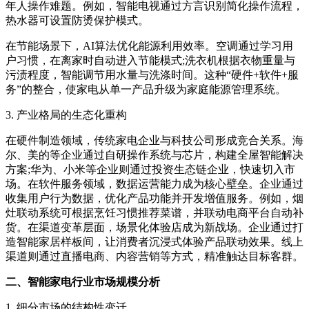
年人操作难题。例如，智能电视通过方言识别简化操作流程，
热水器可设置防烫保护模式。
在节能场景下，AI算法优化能源利用效率。空调通过学习用
户习惯，在离家时自动进入节能模式;洗衣机根据衣物重量与
污渍程度，智能调节用水量与洗涤时间。这种“硬件+软件+服
务”的整合，使家电从单一产品升级为家庭能源管理系统。
3. 产业格局的生态化重构
在硬件制造领域，传统家电企业与科技公司形成竞合关系。海
尔、美的等企业通过自研操作系统与芯片，构建全屋智能解决
方案;华为、小米等企业则通过投资生态链企业，快速切入市
场。在软件服务领域，数据运营能力成为核心壁垒。企业通过
收集用户行为数据，优化产品功能并开发增值服务。例如，烟
灶联动系统可根据烹饪习惯推荐菜谱，并联动电商平台自动补
货。在渠道变革层面，场景化体验店成为新战场。企业通过打
造智能家居样板间，让消费者沉浸式体验产品联动效果。线上
渠道则通过直播电商、内容营销等方式，精准触达目标客群。
二、智能家电行业市场规模分析
1. 细分市场的结构性变迁