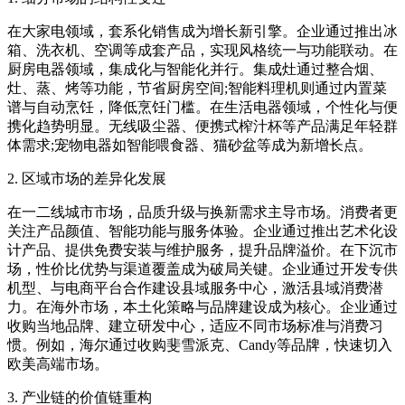
在大家电领域，套系化销售成为增长新引擎。企业通过推出冰
箱、洗衣机、空调等成套产品，实现风格统一与功能联动。在
厨房电器领域，集成化与智能化并行。集成灶通过整合烟、
灶、蒸、烤等功能，节省厨房空间;智能料理机则通过内置菜
谱与自动烹饪，降低烹饪门槛。在生活电器领域，个性化与便
携化趋势明显。无线吸尘器、便携式榨汁杯等产品满足年轻群
体需求;宠物电器如智能喂食器、猫砂盆等成为新增长点。
2. 区域市场的差异化发展
在一二线城市市场，品质升级与换新需求主导市场。消费者更
关注产品颜值、智能功能与服务体验。企业通过推出艺术化设
计产品、提供免费安装与维护服务，提升品牌溢价。在下沉市
场，性价比优势与渠道覆盖成为破局关键。企业通过开发专供
机型、与电商平台合作建设县域服务中心，激活县域消费潜
力。在海外市场，本土化策略与品牌建设成为核心。企业通过
收购当地品牌、建立研发中心，适应不同市场标准与消费习
惯。例如，海尔通过收购斐雪派克、Candy等品牌，快速切入
欧美高端市场。
3. 产业链的价值链重构