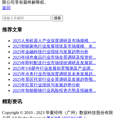
限公司享有最终解释权。
返回
搜索
推荐文章
2025人形机器人产业深度调研及市场规模、...
2025智能家电行业发展现状及市场规模、未...
2025年金融科技行业现状与发展趋势分析
2025年绿色食品行业市场全景调研及投资价...
2025年即时配送行业市场现状调研及发展前...
2025年VR硬件行业发展前景预测及产业调...
2025年水务行业市场深度调研及未来发展趋...
2025年景区托管行业全景调研及发展趋势预...
2025年红茶行业现状与发展趋势分析
2025年智能眼镜行业风险投资态势及投融资...
精彩资讯
Copyright © 2010 - 2023 华夏经纬（广州）数据科技股份有限