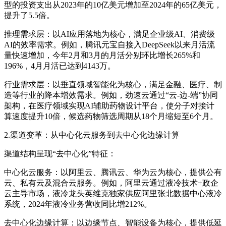
型的投资支出从2023年的10亿美元增加至2024年的65亿美元，
提升了5.5倍。
推理需求层：以AI应用落地为核心，满足企业级AI、消费级
AI的效率需求。例如，腾讯元宝自接入DeepSeek以来月活流
量快速增加，今年2月和3月的月活分别环比增长265%和
196%，4月月活已达到4143万。
行业需求层：以垂直领域智能化为核心，满足金融、医疗、制
造等行业的降本增效需求。例如，劲速云通过“云-边-端”协同
架构，在医疗领域实现AI辅助药物设计平台，使分子对接计
算速度提升10倍，候选药物筛选周期从18个月缩短至6个月。
2.渠道变革：从中心化云服务到去中心化边缘计算
渠道结构呈现“去中心化”特征：
中心化云服务：以阿里云、腾讯云、华为云为核心，提供公有
云、私有云及混合云服务。例如，阿里云通过液冷技术+政企
云主导市场，液冷龙头英维克独家供应阿里张北数据中心液冷
系统，2024年液冷业务营收同比增212%。
去中心化边缘计算：以边缘节点、智能设备为核心，提供低延